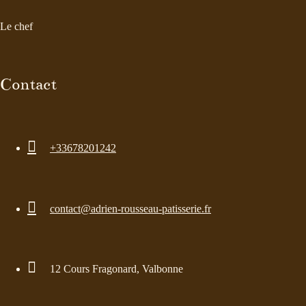
Le chef
Contact

+33678201242

contact@adrien-rousseau-patisserie.fr

12 Cours Fragonard, Valbonne