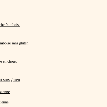
che framboise
amboise sans gluten
e en choux
t sans gluten
zienne