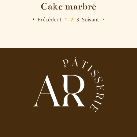
Cake marbré
Précédent
1
2
3
Suivant